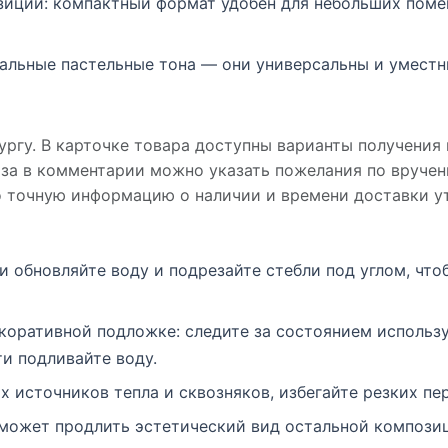
зиции: компактный формат удобен для небольших поме
альные пастельные тона — они универсальны и уместн
ргу. В карточке товара доступны варианты получения
аза в комментарии можно указать пожелания по вруче
о точную информацию о наличии и времени доставки ут
и обновляйте воду и подрезайте стебли под углом, чт
екоративной подложке: следите за состоянием использ
и подливайте воду.
 источников тепла и сквозняков, избегайте резких пе
может продлить эстетический вид остальной компози