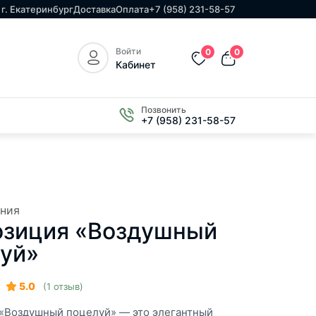
г. Екатеринбург
Доставка
Оплата
+7 (958) 231-58-57
Войти
0
0
Кабинет
Позвонить
+7 (958) 231-58-57
ния
озиция «Воздушный
уй»
5.0
(1 отзыв)
«Воздушный поцелуй» — это элегантный