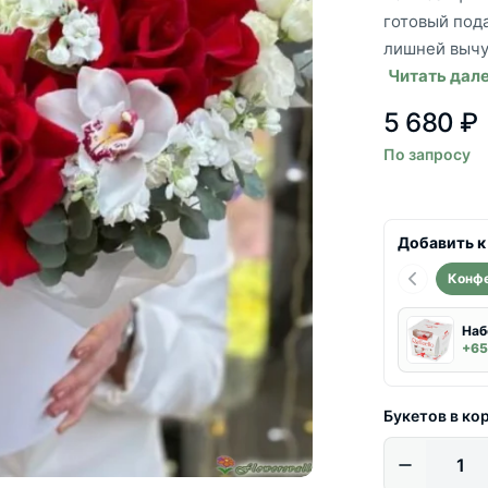
готовый под
лишней вычу
Читать дал
5 680 ₽
По запросу
Добавить к
Конф
Наб
+65
Букетов в ко