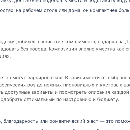
ставку: достаточно подобрать место и подставить воду
остях, на рабочем столе или дома, он компактнее бол
ения, юбилея, в качестве комплимента, подарка на Ден
радовать без повода. Композиция вполне уместна как с
циях.
ветов могут варьироваться. В зависимости от выбран
лассических роз до нежных пионовидных и кустовых цв
ть доступные варианты и посмотреть описания каждой
подобрать оптимальный по настроению и бюджету.
, благодарность или романтический жест — это помож