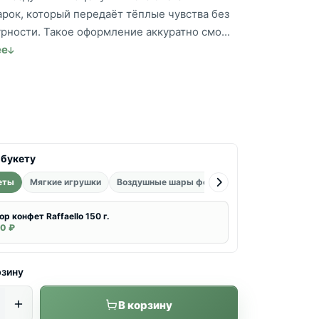
арок, который передаёт тёплые чувства без
рности. Такое оформление аккуратно смо...
ее
 букету
еты
Мягкие игрушки
Воздушные шары фольгированные
Воздуш
ор конфет Raffaello 150 г.
0 ₽
рзину
В корзину