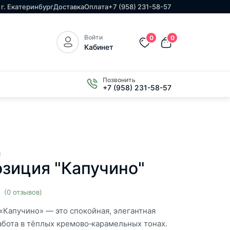
г. Екатеринбург
Доставка
Оплата
+7 (958) 231-58-57
Войти
0
0
Кабинет
Позвонить
+7 (958) 231-58-57
и
зиция "Капучино"
(0 отзывов)
«Капучино» — это спокойная, элегантная
абота в тёплых кремово‑карамельных тонах.