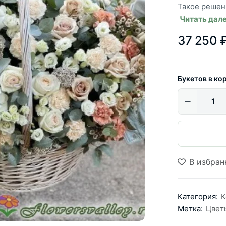
Такое решени
Читать дал
37 250 
Букетов в ко
В избран
Категория:
К
Метка:
Цвет