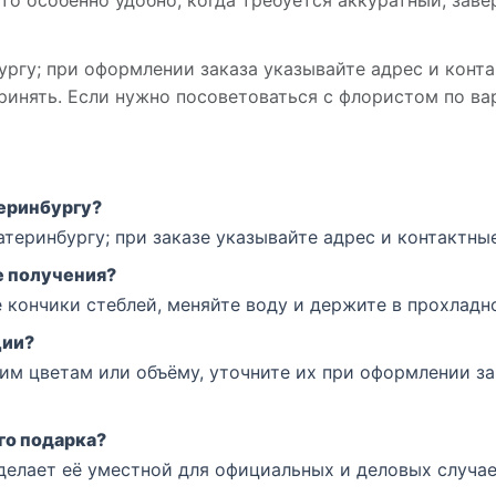
то особенно удобно, когда требуется аккуратный, зав
ргу; при оформлении заказа указывайте адрес и конта
принять. Если нужно посоветоваться с флористом по в
теринбургу?
теринбургу; при заказе указывайте адрес и контактны
е получения?
е кончики стеблей, меняйте воду и держите в прохладн
ции?
м цветам или объёму, уточните их при оформлении з
го подарка?
делает её уместной для официальных и деловых случае