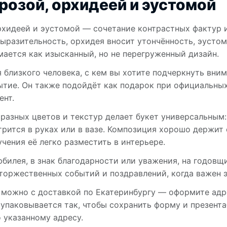
розой, орхидеей и эустомой
рхидеей и эустомой — сочетание контрастных фактур и
ыразительность, орхидея вносит утончённость, эустом
мается как изысканный, но не перегруженный дизайн.
 близкого человека, с кем вы хотите подчеркнуть внима
ытие. Он также подойдёт как подарок при официальных
ент.
разных цветов и текстур делает букет универсальным:
рится в руках или в вазе. Композиция хорошо держит 
учения её легко разместить в интерьере.
билея, в знак благодарности или уважения, на годовщ
торжественных событий и поздравлений, когда важен э
можно с доставкой по Екатеринбургу — оформите адр
 упаковывается так, чтобы сохранить форму и презент
 указанному адресу.