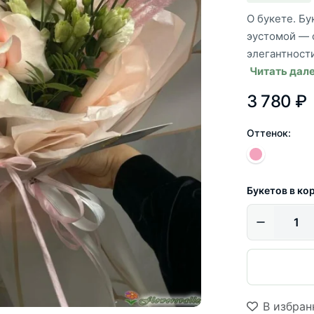
О букете. Бу
эустомой — 
элегантности
Читать дал
3 780 ₽
Оттенок:
Букетов в ко
В избран