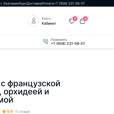
г. Екатеринбург
Доставка
Оплата
+7 (958) 231-58-57
Войти
0
0
Кабинет
Позвонить
+7 (958) 231-58-57
 с французской
, орхидеей и
мой
5.0
(1 отзыв)