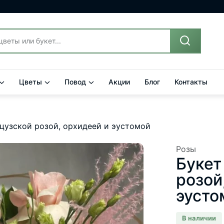
Цветы
Повод
Акции
Блог
Контакты
нцузской розой, орхидеей и эустомой
Розы
Букет
розой
эусто
В наличии