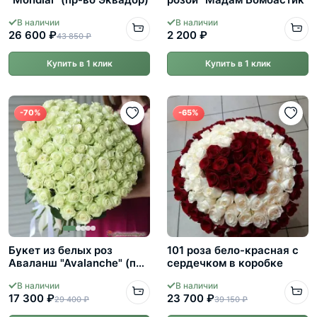
В наличии
В наличии
26 600 ₽
2 200 ₽
43 850 ₽
Купить в 1 клик
Купить в 1 клик
-70%
-65%
Букет из белых роз
101 роза бело-красная с
Аваланш "Avalanche" (пр-
сердечком в коробке
во Россия)
В наличии
В наличии
17 300 ₽
23 700 ₽
29 400 ₽
39 150 ₽