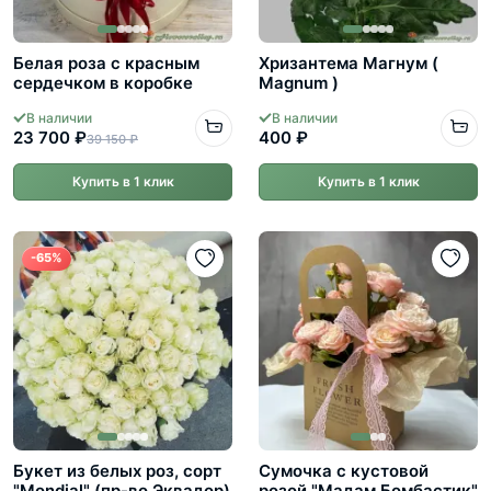
Белая роза с красным
Хризантема Магнум (
сердечком в коробке
Magnum )
В наличии
В наличии
23 700 ₽
400 ₽
39 150 ₽
Купить в 1 клик
Купить в 1 клик
-65%
Букет из белых роз, сорт
Сумочка с кустовой
"Mondial" (пр-во Эквадор)
розой "Мадам Бомбастик"