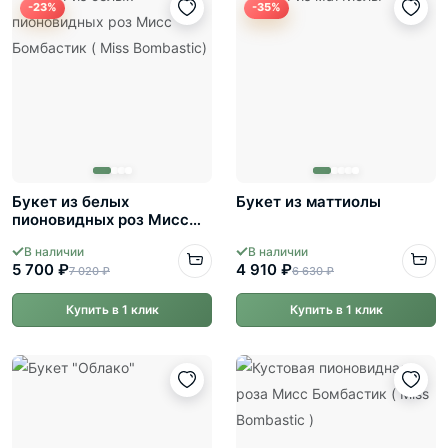
-23%
-35%
Букет из белых
Букет из маттиолы
пионовидных роз Мисс
Бомбастик ( Miss
В наличии
В наличии
Bombastic)
5 700 ₽
4 910 ₽
7 020 ₽
6 630 ₽
Купить в 1 клик
Купить в 1 клик