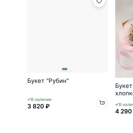
Букет "Рубин"
Букет
хлопк
В наличии
В нали
3 820 ₽
4 290