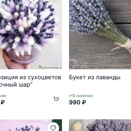
зиция из сухоцветов
Букет из лаванды
очный шар"
чии
В наличии
 ₽
990 ₽