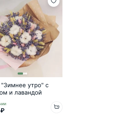
 "Зимнее утро" с
ом и лавандой
чии
 ₽