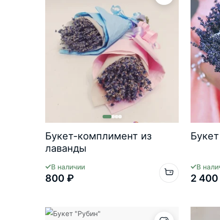
Букет-комплимент из
Букет
лаванды
В наличии
В нали
800 ₽
2 400