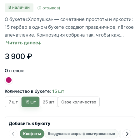
В наличии
(0 отзывов)
О букете«Хлопушка» — сочетание простоты и яркости:
15 гербер в одном букете создают праздничное, лёгкое
впечатление. Композиция собрана так, чтобы каж...
Читать далее
3 900 ₽
Оттенок:
Количество в букете:
15 шт
7 шт
15 шт
25 шт
Свое количество
Добавить к букету
Конфеты
Воздушные шары фольгированные
Воздушн