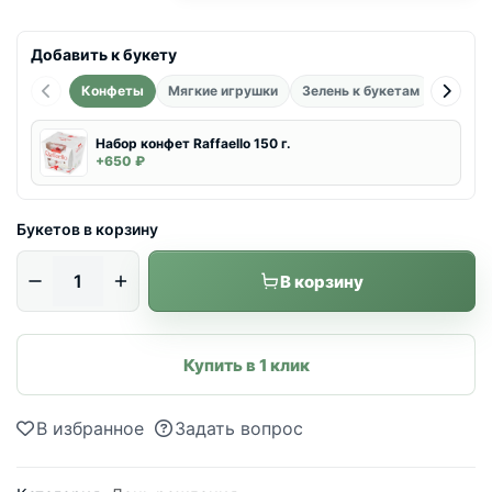
Добавить к букету
Конфеты
Мягкие игрушки
Зелень к букетам
Возду
Набор конфет Raffaello 150 г.
+650 ₽
Букетов в корзину
В корзину
Купить в 1 клик
В избранное
Задать вопрос