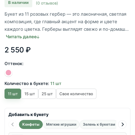
В наличии
(0 отзывов)
Букет из 11 розовых гербер — это лаконичная, светлая
композиция, где главный акцент на форме и цвете
каждого цветка. Герберы выглядят свежо и по-домаш...
Читать далее
2 550 ₽
Оттенок:
Количество в букете:
11 шт
11 шт
15 шт
25 шт
Свое количество
Добавить к букету
Конфеты
Мягкие игрушки
Зелень к букетам
Возду