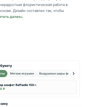
знерадостная флористическая работа в
снове. Дизайн составлен так, чтобы
итать далее
 букету
еты
Мягкие игрушки
Воздушные шары фольгированные
Воздуш
ор конфет Raffaello 150 г.
0 ₽
рзину