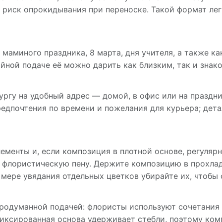
 риск опрокидывания при переноске. Такой формат лег
маминого праздника, 8 марта, дня учителя, а также к
йной подаче её можно дарить как близким, так и знак
ргу на удобный адрес — домой, в офис или на праздн
редпочтения по времени и пожелания для курьера; дет
ементы и, если композиция в плотной основе, регуляр
 флористическую пену. Держите композицию в прохлад
 мере увядания отдельных цветков убирайте их, чтобы
родуманной подачей: флористы используют сочетания р
Фиксированная основа удерживает стебли, поэтому ко