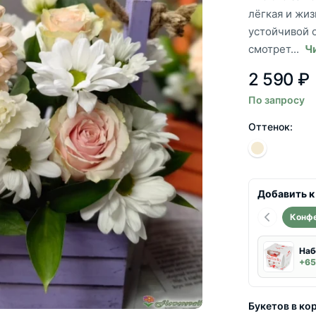
лёгкая и жи
устойчивой о
смотрет...
Ч
2 590 ₽
По запросу
Оттенок:
Добавить к
Конф
Наб
+65
Букетов в ко