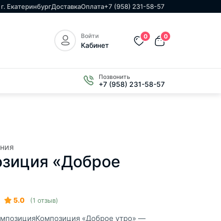
г. Екатеринбург
Доставка
Оплата
+7 (958) 231-58-57
Войти
0
0
Кабинет
Позвонить
+7 (958) 231-58-57
ния
зиция «Доброе
5.0
(1 отзыв)
композицияКомпозиция «Доброе утро» —