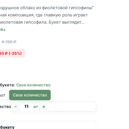
Воздушное облако из фиолетовой гипсофилы"
ая композиция, где главную роль играет
иолетовая гипсофила. Букет выглядит...
ее
4 150 ₽
30 ₽ (-25%)
 букете:
Свое количество
 шт
Свое количество
-
+
ество
шт
 букету