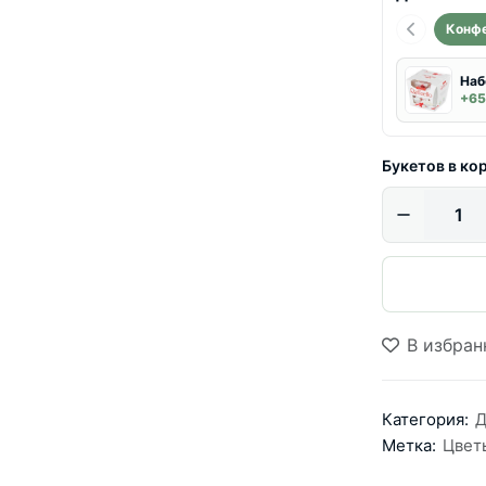
Конф
Наб
+65
Букетов в ко
В избран
Категория:
Д
Метка:
Цвет