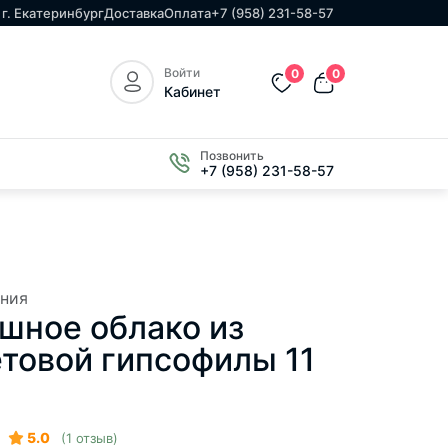
г. Екатеринбург
Доставка
Оплата
+7 (958) 231-58-57
Войти
0
0
Кабинет
Позвонить
+7 (958) 231-58-57
ния
шное облако из
товой гипсофилы 11
5.0
(1 отзыв)