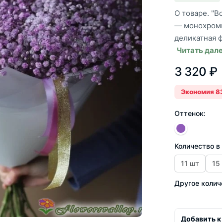
О товаре. "
— монохромн
деликатная ф
Читать дал
3 320 ₽
Экономия 8
Оттенок:
Количество в
11 шт
15
Другое колич
Добавить к