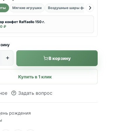
еты
Мягкие игрушки
Воздушные шары фольгированные
Воздуш
ор конфет Raffaello 150 г.
0 ₽
рзину
В корзину
Купить в 1 клик
ное
Задать вопрос
ень рождения
ы