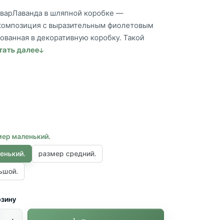
товарЛаванда в шляпной коробке —
композиция с выразительным фиолетовым
ованная в декоративную коробку. Такой
тать далее
мер маленький.
енький.
размер средний.
ьшой.
рзину