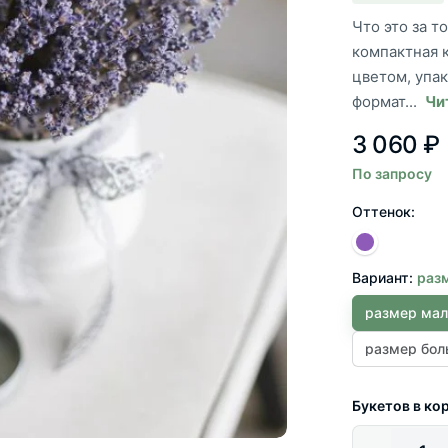
Что это за 
компактная 
цветом, упак
формат...
Чи
3 060 ₽
По запросу
Оттенок:
Вариант:
раз
размер мал
размер бол
Букетов в ко