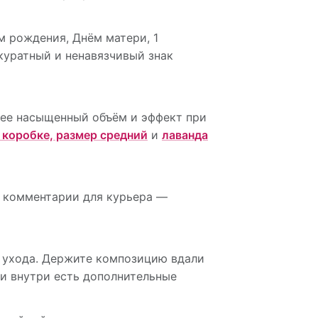
м рождения, Днём матери, 1
куратный и ненавязчивый знак
лее насыщенный объём и эффект при
 коробке, размер средний
и
лаванда
и комментарии для курьера —
о ухода. Держите композицию вдали
ли внутри есть дополнительные