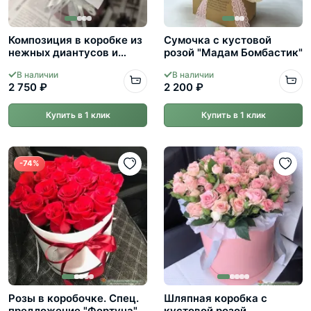
Композиция в коробке из
Сумочка с кустовой
нежных диантусов и
розой "Мадам Бомбастик"
эвкалипта
В наличии
В наличии
2 750 ₽
2 200 ₽
Купить в 1 клик
Купить в 1 клик
-74%
Розы в коробочке. Спец.
Шляпная коробка с
предложение "Фортуна".
кустовой розой