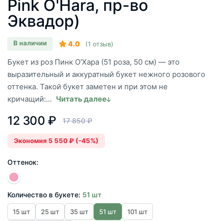
Pink O'Hara, пр-во
Эквадор)
В наличии
4.0
(1 отзыв)
Букет из роз Пинк О'Хара (51 роза, 50 см) — это
выразительный и аккуратный букет нежного розового
оттенка. Такой букет заметен и при этом не
кричащий:...
Читать далее
12 300 ₽
17 850 ₽
Экономия 5 550 ₽ (-45%)
Оттенок:
Количество в букете:
51 шт
15 шт
25 шт
35 шт
51 шт
101 шт