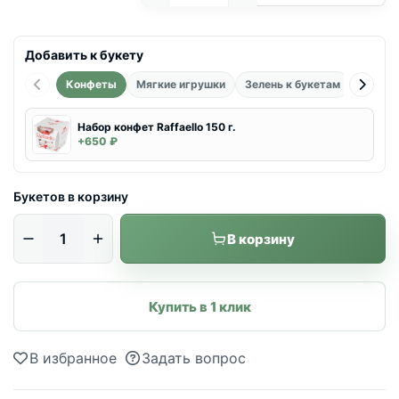
Добавить к букету
Конфеты
Мягкие игрушки
Зелень к букетам
Возду
Набор конфет Raffaello 150 г.
+650 ₽
Букетов в корзину
В корзину
Купить в 1 клик
В избранное
Задать вопрос