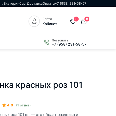
г. Екатеринбург
Доставка
Оплата
+7 (958) 231-58-57
Войти
0
0
Кабинет
Позвонить
+7 (958) 231-58-57
нка красных роз 101
4.0
(1 отзыв)
сных роз 101 шт — это образ праздника и