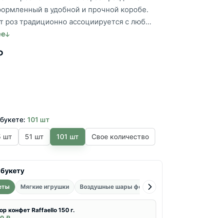
формленный в удобной и прочной коробе.
 роз традиционно ассоциируется с люб...
ее
₽
 букете:
101 шт
5 шт
51 шт
101 шт
Свое количество
 букету
еты
Мягкие игрушки
Воздушные шары фольгированные
Воздуш
ор конфет Raffaello 150 г.
0 ₽