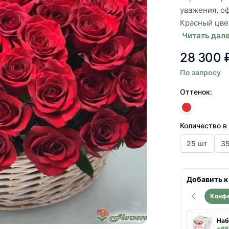
уважения, о
Красный цвет
Читать дал
28 300 
По запросу
Оттенок:
Количество в
25 шт
3
Добавить к
Конф
Наб
+65