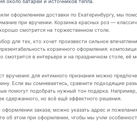
я около батарей и источников тепла.
 или оформлением доставки по Екатеринбургу, мы по
нимание при вручении. Корзинка красных роз — класси
 хорошо смотрится на торжественном столе.
ыбор для тех, кто хочет произвести сильное впечатлени
презентабельность корзинного оформления: композиция
о смотрится в интерьере и на праздничном столе, её 
ст вручения: для интимного признания можно предпоче
ну. Если вы сомневаетесь, сравните подходящие разм
ые помогут подобрать нужный тон подарка. Например,
ее сдержанного, но всё ещё эффектного решения.
 оформлении заказа; можно указать адрес и пожелани
те об этом при оформлении, чтобы мы учли особеннос