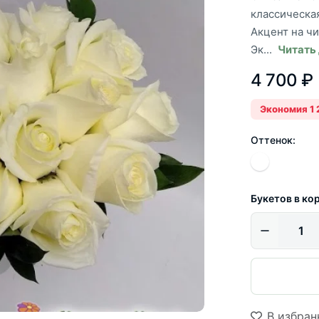
классическа
Акцент на чи
Эк...
Читать
4 700 ₽
Экономия 1 
Оттенок:
Букетов в ко
В избран