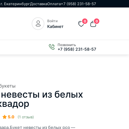
г. Екатеринбург
Доставка
Оплата
+7 (958) 231-58-57
Войти
0
0
Кабинет
Позвонить
+7 (958) 231-58-57
букеты
 невесты из белых
квадор
5.0
(1 отзыв)
вара.Букет невесты из белых роз —