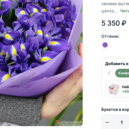
своими вытя
центр...
Чит
5 350 ₽
Оттенок:
Добавить к
Конф
Наб
+65
Букетов в ко