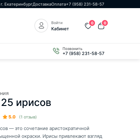
г. Екатеринбург
Доставка
Оплата
+7 (958) 231-58-57
Войти
0
0
Кабинет
Позвонить
+7 (958) 231-58-57
ния
 25 ирисов
5.0
(1 отзыв)
исов — это сочетание аристократичной
ыщенной окраски. Ирисы привлекают взгляд