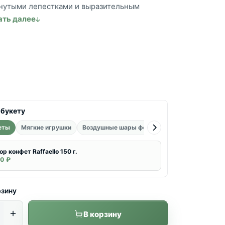
нутыми лепестками и выразительным
ать далее
 букету
еты
Мягкие игрушки
Воздушные шары фольгированные
Воздуш
ор конфет Raffaello 150 г.
0 ₽
рзину
В корзину