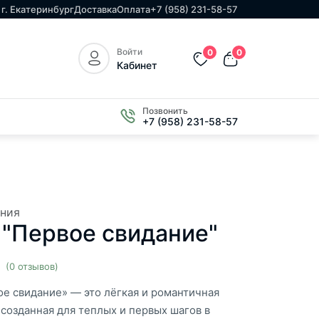
г. Екатеринбург
Доставка
Оплата
+7 (958) 231-58-57
Войти
0
0
Кабинет
Позвонить
+7 (958) 231-58-57
ния
 "Первое свидание"
(0 отзывов)
ое свидание» — это лёгкая и романтичная
созданная для теплых и первых шагов в