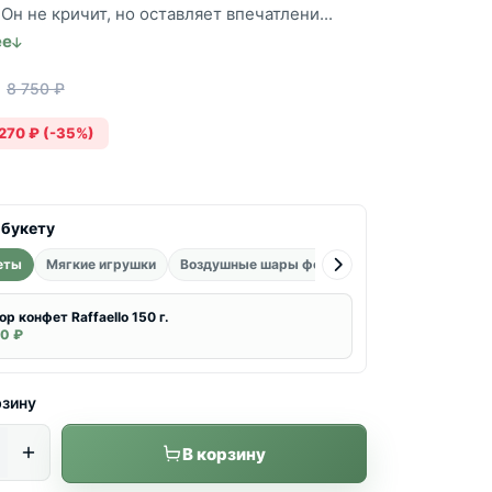
Он не кричит, но оставляет впечатлени...
ее
8 750 ₽
270 ₽ (-35%)
 букету
еты
Мягкие игрушки
Воздушные шары фольгированные
Воздуш
ор конфет Raffaello 150 г.
0 ₽
рзину
В корзину