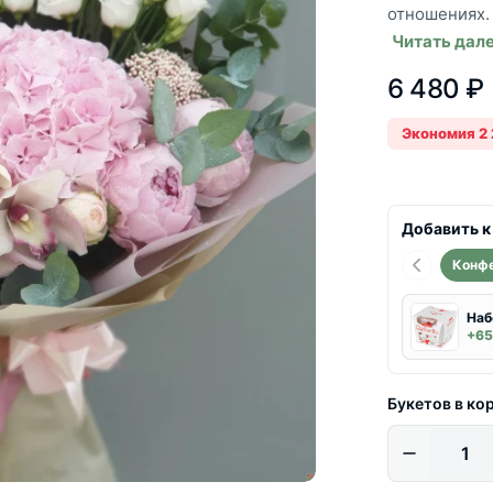
отношениях. 
Читать дал
6 480 ₽
Экономия 2 
Добавить к
Конф
Наб
+65
Букетов в ко